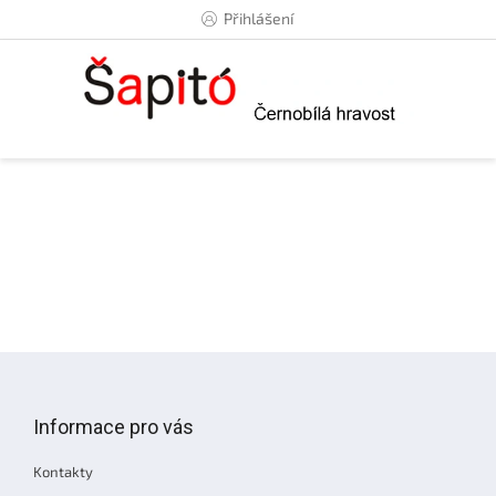
Přejít
Přihlášení
na
obsah
Z
á
p
Informace pro vás
a
t
Kontakty
í