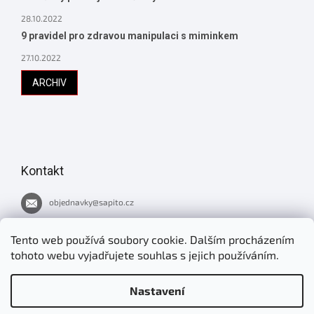
28.10.2022
9 pravidel pro zdravou manipulaci s miminkem
27.10.2022
ARCHIV
Kontakt
objednavky
@
sapito.cz
737 051 445
Tento web používá soubory cookie. Dalším procházením
tohoto webu vyjadřujete souhlas s jejich používáním.
Novinky v Šapitu
Nastavení
jirimrnavek