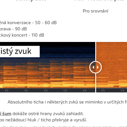
Pro srovnání
žná konverzace - 50 - 60 dB
prava - 90 dB
kový koncert - 110 dB
Absolutního ticha i některých zvků se miminko v určitých f
lý šum
dokáže ostré hrany zvuků zahladit.
o nežádoucí hluk / ticho překryje a vyruší.