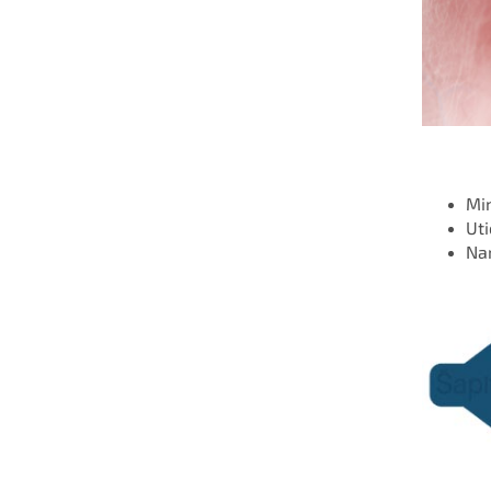
Mim
Uti
Nar