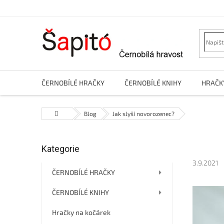
Přejít
na
obsah
ČERNOBÍLÉ HRAČKY
ČERNOBÍLÉ KNIHY
HRAČK
Domů
Blog
Jak slyší novorozenec?
P
Kategorie
Přeskočit
o
kategorie
s
3.9.2021
t
ČERNOBÍLÉ HRAČKY
r
ČERNOBÍLÉ KNIHY
a
n
Hračky na kočárek
n