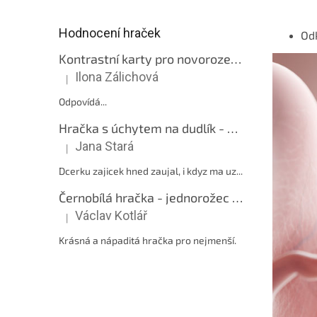
Hodnocení hraček
Od
Kontrastní karty pro novorozence - Kontrasty
Ilona Zálichová
|
Hodnocení produktu je 5 z 5 hvězdiček.
Odpovídá...
Hračka s úchytem na dudlík - Zajíček růžový
Jana Stará
|
Hodnocení produktu je 5 z 5 hvězdiček.
Dcerku zajicek hned zaujal, i kdyz ma uz...
Černobílá hračka - jednorožec růžový
Václav Kotlář
|
Hodnocení produktu je 5 z 5 hvězdiček.
Krásná a nápaditá hračka pro nejmenší.