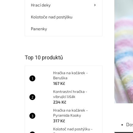
í
Hrací deky
p
a
Kolotoče nad postýlku
n
e
Panenky
l
Top 10 produktů
Hračka na kočárek -
Beruška
167 Kč
Kontrastní hračka -
vibrující lišák
234 Kč
Hračka na kočárek -
Pyramida Kooky
317 Kč
Dos
Kolotoč nad postýlku -