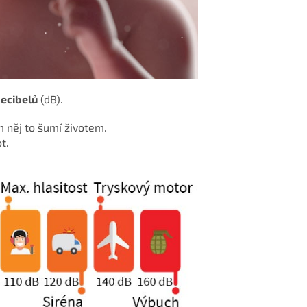
decibelů
(dB).
m něj to šumí životem.
t.