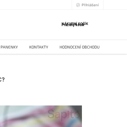
Přihlášení
NÁKUPNÍ KOŠÍK
Prázdný košík
PANENKY
KONTAKTY
HODNOCENÍ OBCHODU
BLOG
C?