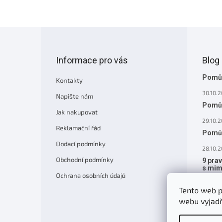
Z
á
p
Informace pro vás
Blog
a
t
Pomůc
Kontakty
í
30.10.
Napište nám
Pomůc
Jak nakupovat
29.10.
Reklamační řád
Pomůc
Dodací podmínky
28.10.
Obchodní podmínky
9 pra
s mi
Ochrana osobních údajů
27.10.2
Tento web p
webu vyjadř
ARC