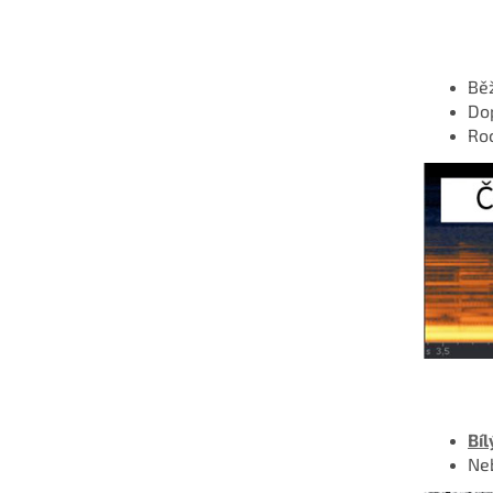
Bě
Do
Roc
Bí
Neb