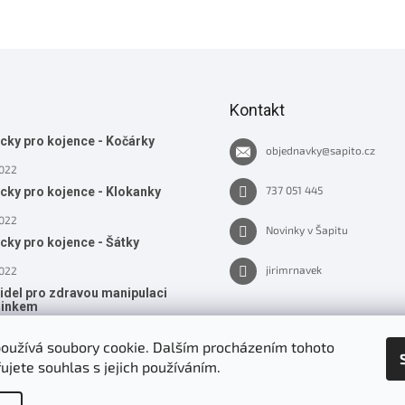
Kontakt
ky pro kojence - Kočárky
objednavky
@
sapito.cz
2022
737 051 445
ky pro kojence - Klokanky
2022
Novinky v Šapitu
ky pro kojence - Šátky
jirimrnavek
2022
videl pro zdravou manipulaci
minkem
022
oužívá soubory cookie. Dalším procházením tohoto
ujete souhlas s jejich používáním.
HIV