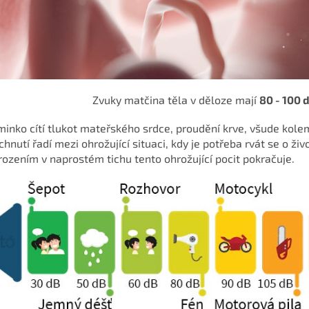
Zvuky matčina těla v děloze mají
80 - 100 
inko cítí tlukot mateřského srdce, proudění krve, všude kole
chnutí řadí mezi ohrožující situaci, kdy je potřeba rvát se o živo
ozením v naprostém tichu tento ohrožující pocit pokračuje.