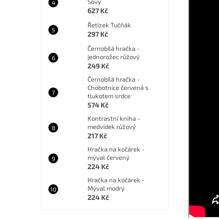
Sovy
627 Kč
Řetízek Tučňák
297 Kč
Černobílá hračka -
jednorožec růžový
249 Kč
Černobílá hračka -
Chobotnice červená s
tlukotem srdce
574 Kč
Kontrastní kniha -
medvídek růžový
217 Kč
Hračka na kočárek -
mýval červený
224 Kč
Hračka na kočárek -
Mýval modrý
224 Kč