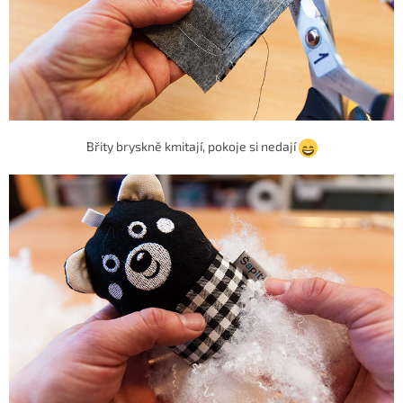
Břity bryskně kmitají, pokoje si nedají