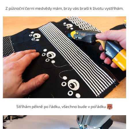
Z půlnoční černi medvědy mám, brzy vás braši k životu vystříhám.
Stříhám pěkně po řádku, všechno bude v pořádku