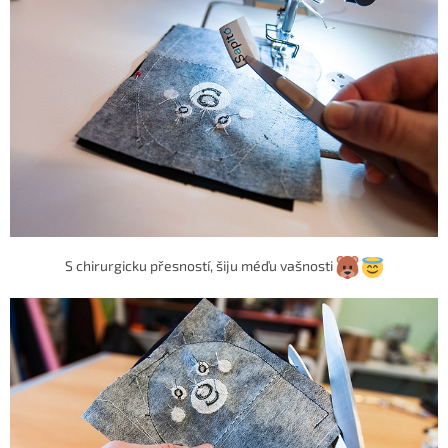
S chirurgicku přesností, šiju méďu vašnosti