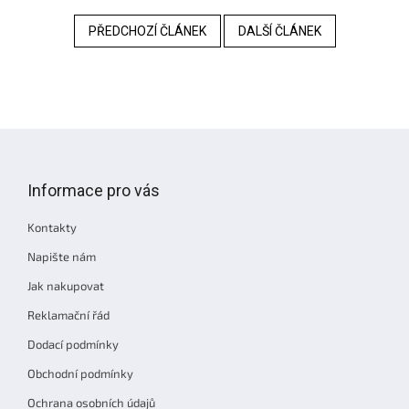
PŘEDCHOZÍ ČLÁNEK
DALŠÍ ČLÁNEK
Z
á
p
Informace pro vás
a
t
Kontakty
í
Napište nám
Jak nakupovat
Reklamační řád
Dodací podmínky
Obchodní podmínky
Ochrana osobních údajů