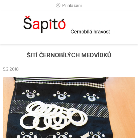
Přejít
Přihlášení
na
obsah
ŠITÍ ČERNOBÍLÝCH MEDVÍDKŮ
5.2.2018