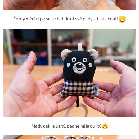
Černý méďa cpe se s chutí, kroť své pudy, ať jsi k hnutí
Medvídek je ušitý, padne mi jak ulitý