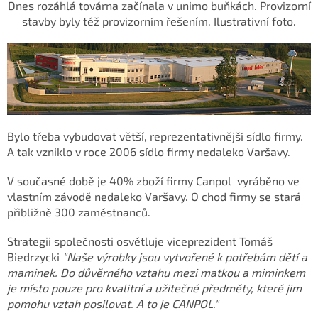
Dnes rozáhlá továrna začínala v unimo buňkách. Provizorní
stavby byly též provizorním řešením. Ilustrativní foto.
Bylo třeba vybudovat větší, reprezentativnější sídlo firmy.
A tak vzniklo v roce 2006 sídlo firmy nedaleko Varšavy.
V současné době je 40% zboží firmy Canpol vyráběno ve
vlastním závodě nedaleko Varšavy. O chod firmy se stará
přibližně 300 zaměstnanců.
Strategii společnosti osvětluje viceprezident Tomáš
Biedrzycki
"Naše výrobky jsou vytvořené k potřebám dětí a
maminek. Do důvěrného vztahu mezi matkou a miminkem
je místo pouze pro kvalitní a užitečné předměty, které jim
pomohu vztah posilovat. A to je CANPOL."