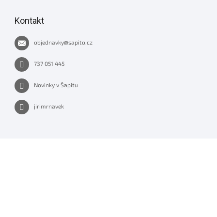
Kontakt
objednavky
@
sapito.cz
737 051 445
Novinky v Šapitu
jirimrnavek