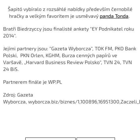
Šapitó vybíralo z rozsáhlé nabídky především černobílé
hračky a velkým favoritem je usměvavý
panda Tonda
.
Bratři Biedrzyccy jsou finalisté ankety "EY Podnikatel roku
2014".
Jejími partnery jsou: "Gazeta Wyborcza", TOK FM, PKO Bank
Polski, PKN Orlen, KGHM, Burza cenných papírů ve
Varšavě, „Harvard Business Review Polsko", TVN 24, TVN
24 BiS.
Partnerem finále je WP.PL
Zdroj:
Gazeta
Wyborcza, wyborcza.biz/biznes/1,100896,16951300,Zaczeli