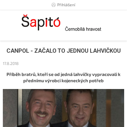
Přejít
Přihlášení
na
obsah
CANPOL - ZAČALO TO JEDNOU LAHVIČKOU
17.8.2018
Příběh bratrů, kteří se od jedná lahvičky vypracovali k
přednímu výrobci kojeneckých potřeb