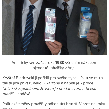
Americký sen začal roku
1980
všedním nákupem
kojenecké lahvičky v Anglii.
Kryštof Biedrzycki ji pořídli pro svého syna. Líbila se mu a
tak si jich přivezl několik kartonů a nabídl je k prodeji.
"Ještě si vzpomínám, že jsem je prodal s fantastickou
marží“
- dodává.
Politické změny prověřily odhodlání bratrů. V prosinci roku
1981 komunisté vyhlašují stanné právo a veškerý pokrok je