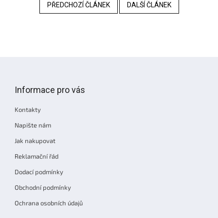
PŘEDCHOZÍ ČLÁNEK
DALŠÍ ČLÁNEK
Z
á
p
Informace pro vás
a
t
Kontakty
í
Napište nám
Jak nakupovat
Reklamační řád
Dodací podmínky
Obchodní podmínky
Ochrana osobních údajů