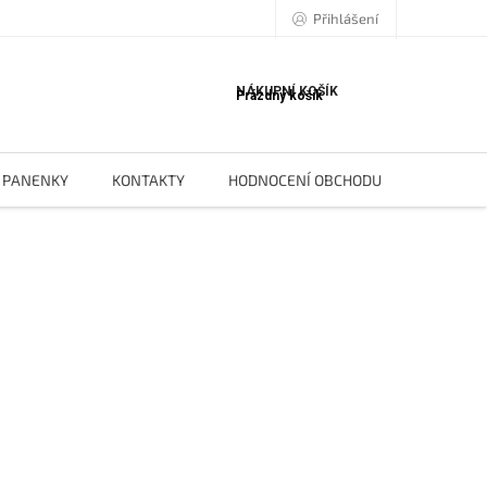
Přihlášení
NÁKUPNÍ KOŠÍK
Prázdný košík
PANENKY
KONTAKTY
HODNOCENÍ OBCHODU
BLOG