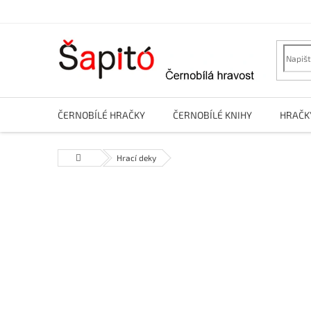
Přejít
na
obsah
ČERNOBÍLÉ HRAČKY
ČERNOBÍLÉ KNIHY
HRAČK
Domů
Hrací deky