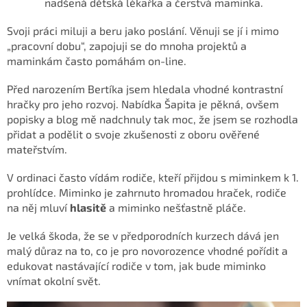
nadšená dětská lékařka a čerstvá maminka.
Svoji práci miluji a beru jako poslání. Věnuji se jí i mimo
„pracovní dobu“, zapojuji se do mnoha projektů a
maminkám často pomáhám on-line.
Před narozením Bertíka jsem hledala vhodné kontrastní
hračky pro jeho rozvoj. Nabídka Šapita je pěkná, ovšem
popisky a blog mě nadchnuly tak moc, že jsem se rozhodla
přidat a podělit o svoje zkušenosti z oboru ověřené
mateřstvím.
V ordinaci často vídám rodiče, kteří přijdou s miminkem k 1.
prohlídce. Miminko je zahrnuto hromadou hraček, rodiče
na něj mluví
hlasitě
a miminko nešťastně pláče.
Je velká škoda, že se v předporodních kurzech dává jen
malý důraz na to, co je pro novorozence vhodné pořídit a
edukovat nastávající rodiče v tom, jak bude miminko
vnímat okolní svět.