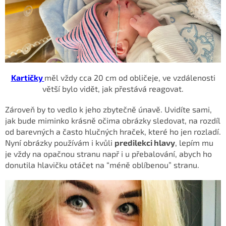
Kartičky
měl
vždy cca 20 cm od obličeje, ve vzdálenosti
větší bylo vidět, jak přestává reagovat.
Zároveň by to vedlo k jeho zbytečně únavě.
Uvidíte sami,
jak bude miminko krásně očima obrázky sledovat, na rozdíl
od barevných a často hlučných hraček, které ho jen rozladí.
Nyní obrázky používám i kvůli
predilekci hlavy
, lepím mu
je vždy na opačnou stranu např i u přebalování, abych ho
donutila hlavičku otáčet na “méně oblíbenou” stranu.