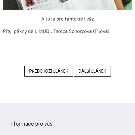
A to je pro tentokrát vše.
Přeji pěkný den, MUDr. Tereza Sohorcová (Filová).
PŘEDCHOZÍ ČLÁNEK
DALŠÍ ČLÁNEK
Z
á
p
Informace pro vás
a
t