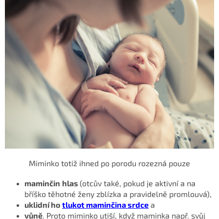
Miminko totiž ihned po porodu rozezná pouze
maminčin
hlas
(otcův také, pokud je aktivní a na
bříško těhotné ženy zblízka a pravidelně promlouvá),
uklidní ho
tlukot maminčina srdce
a
vůně
. Proto miminko utiší, když maminka např. svůj