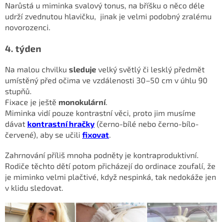
Narůstá u miminka svalový tonus, na bříšku o něco déle
udrží zvednutou hlavičku, jinak je velmi podobný zralému
novorozenci.
4. týden
Na malou chvilku
sleduje
velký světlý či lesklý předmět
umístěný před očima ve vzdálenosti 30–50 cm v úhlu 90
stupňů.
Fixace je ještě
monokulární
.
Miminka vidí pouze kontrastní věci, proto jim musíme
dávat
kontrastní hračky
(černo-bílé nebo černo-bílo-
červené), aby se učili
fixovat
.
Zahrnování příliš mnoha podněty je kontraproduktivní.
Rodiče těchto dětí potom přicházejí do ordinace zoufalí, že
je miminko velmi plačtivé, když nespinká, tak nedokáže jen
v klidu sledovat.