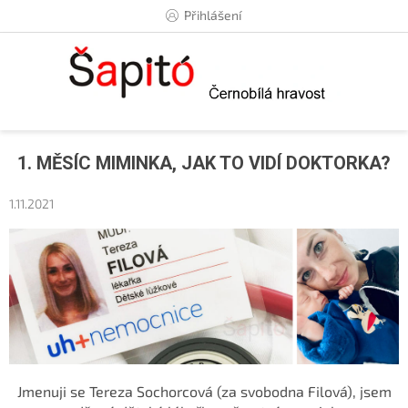
Přejít
Přihlášení
na
obsah
1. MĚSÍC MIMINKA, JAK TO VIDÍ DOKTORKA?
1.11.2021
Jmenuji se Tereza Sochorcová (za svobodna Filová), jsem