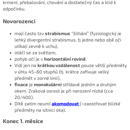
krmení, přebalování, chování a dostatečný čas a klid k
odpočinku.
Novorozenci
mají často tzv
strabismus
“šilhání” (fyziologický je
lehký divergentní strabismus, tj jedno nebo obě oči
utíkají zevně k uchu),
otáčí se za světlem,
pohyb očí je v
horizontální rovině
.
Vidí jen na
krátkou vzdálenost
pouze větší předměty
v úhlu 45–60 stupňů (tj. krátce zafixuje velký
předmět v zorné linii),
fixace
je
monokulární
střídavě jedním a druhým
okem. Zraková osrost je při narození nízká (cca
20/400).
Dítě zatím neumí
akomodovat
(=zaostřovat blízké
předměty na sítnici oka).
Konec 1. měsíce