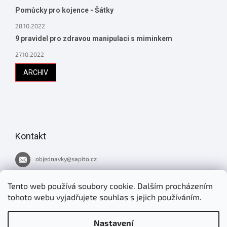
Pomůcky pro kojence - Šátky
28.10.2022
9 pravidel pro zdravou manipulaci s miminkem
27.10.2022
ARCHIV
Kontakt
objednavky
@
sapito.cz
737 051 445
Tento web používá soubory cookie. Dalším procházením
tohoto webu vyjadřujete souhlas s jejich používáním.
Novinky v Šapitu
Nastavení
jirimrnavek