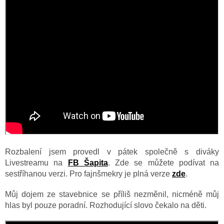
Rozbalení jsem provedl v pátek společně s diváky
Livestreamu na
FB Šapita
. Zde se můžete podívat na
sestříhanou verzi. Pro fajnšmekry je plná verze
zde
.
Můj dojem ze stavebnice se příliš nezměnil, nicméně můj
hlas byl pouze poradní. Rozhodující slovo čekalo na děti.