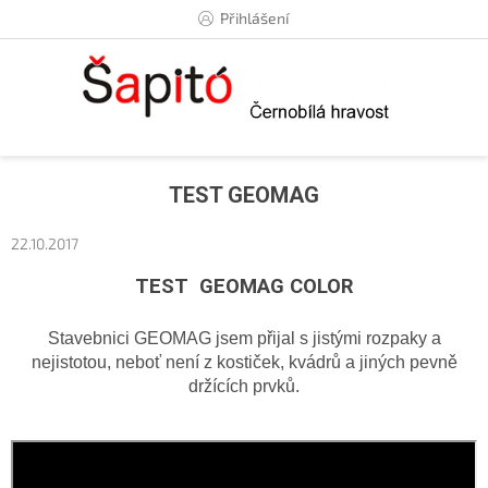
Přejít
Přihlášení
na
obsah
TEST GEOMAG
22.10.2017
TEST GEOMAG COLOR
Stavebnici GEOMAG jsem přijal s jistými rozpaky a
nejistotou, neboť není z kostiček, kvádrů a jiných pevně
držících prvků.