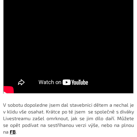
V sobotu dopoledne jsem dal stavebnici dětem a nechal je
v klidu vše osahat. Krátce po té jsem se společně s diváky
Livestreamu zašel omrknout, jak se jim dílo daří. Můžete
se opět podívat na sestříhanou verzi výše, nebo na plnou
na
FB
.