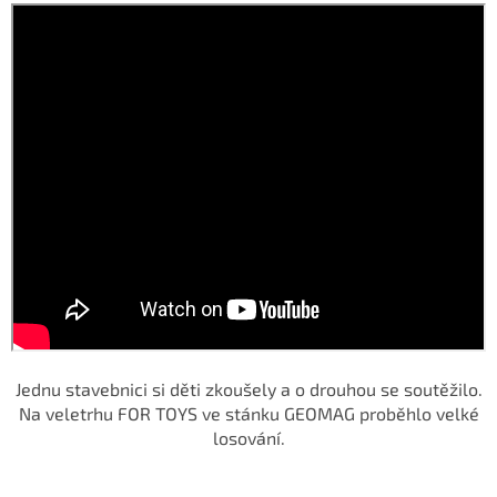
Jednu stavebnici si děti zkoušely a o drouhou se soutěžilo.
Na veletrhu FOR TOYS ve stánku GEOMAG proběhlo velké
losování.