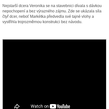
Nejstarší dcera Veronika se na stavebnici dívala s dávkou
nepochopení a bez výrazného zájmu. Zde se ukázala síla
čtyř dcer, neboť Markétka předvedla své tajné vlohy a
vystřihla trojrozměrnou konstrukci bez návodu.