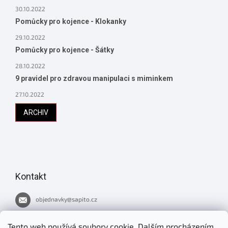
30.10.2022
Pomůcky pro kojence - Klokanky
29.10.2022
Pomůcky pro kojence - Šátky
28.10.2022
9 pravidel pro zdravou manipulaci s miminkem
27.10.2022
ARCHIV
Kontakt
objednavky
@
sapito.cz
737 051 445
Tento web používá soubory cookie. Dalším procházením