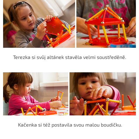
Terezka si svůj altánek stavěla velmi soustředěně.
Kačenka si též postavila svou malou boudičku.