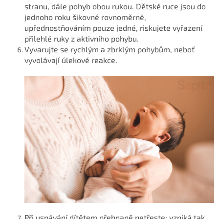
stranu, dále pohyb obou rukou. Dětské ruce jsou do
jednoho roku šikovné rovnoměrně,
upřednostňováním pouze jedné, riskujete vyřazení
přilehlé ruky z aktivního pohybu.
Vyvarujte se rychlým a zbrklým pohybům, neboť
vyvolávají úlekové reakce.
Při uspávání dítětem přehnaně netřeste; vzniká tak