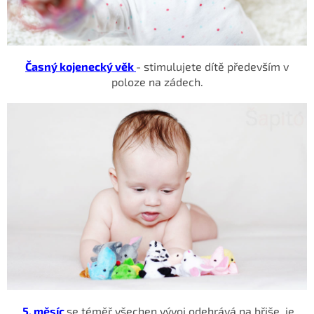
Časný kojenecký věk
- stimulujete dítě především v
poloze na zádech.
5. měsíc
se téměř všechen vývoj odehrává na břiše, je