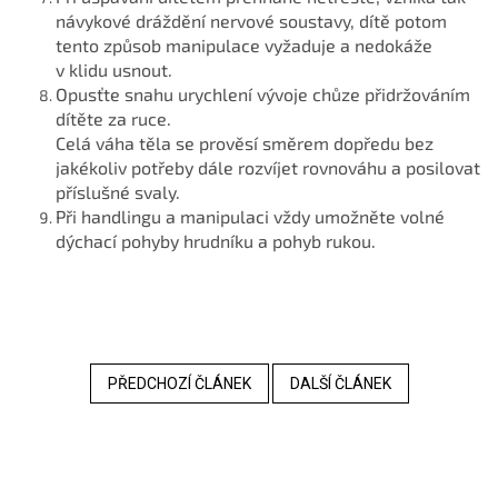
návykové dráždění nervové soustavy, dítě potom
tento způsob manipulace vyžaduje a nedokáže
v klidu usnout.
Opusťte snahu urychlení vývoje chůze přidržováním
dítěte za ruce.
Celá váha těla se prověsí směrem dopředu bez
jakékoliv potřeby dále rozvíjet rovnováhu a posilovat
příslušné svaly.
Při handlingu a manipulaci vždy umožněte volné
dýchací pohyby hrudníku a pohyb rukou.
PŘEDCHOZÍ ČLÁNEK
DALŠÍ ČLÁNEK