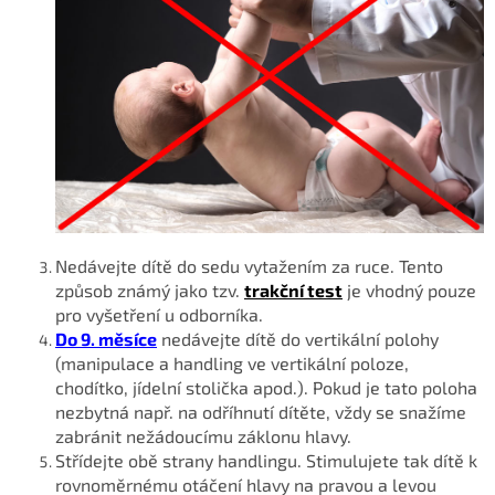
Nedávejte dítě do sedu vytažením za ruce. Tento
způsob známý jako tzv.
trakční test
je vhodný pouze
pro vyšetření u odborníka.
Do 9. měsíce
nedávejte dítě do vertikální polohy
(manipulace a handling ve vertikální poloze,
chodítko, jídelní stolička apod.). Pokud je tato poloha
nezbytná např. na odříhnutí dítěte, vždy se snažíme
zabránit nežádoucímu záklonu hlavy.
Střídejte obě strany handlingu. Stimulujete tak dítě k
rovnoměrnému otáčení hlavy na pravou a levou