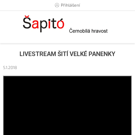
Přejít
Přihlášení
na
obsah
LIVESTREAM ŠITÍ VELKÉ PANENKY
5.1.2018