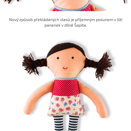
Nový způsob překládaných vlasů je příjemným posunem v šití
panenek v dílně Šapita.