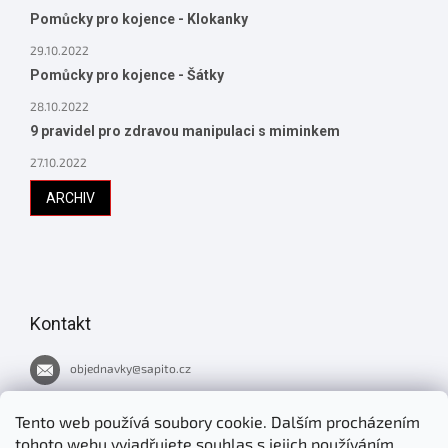
Pomůcky pro kojence - Klokanky
29.10.2022
Pomůcky pro kojence - Šátky
28.10.2022
9 pravidel pro zdravou manipulaci s miminkem
27.10.2022
ARCHIV
Kontakt
objednavky
@
sapito.cz
737 051 445
Tento web používá soubory cookie. Dalším procházením
tohoto webu vyjadřujete souhlas s jejich používáním.