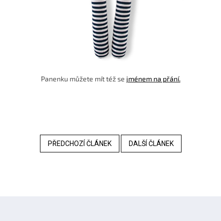
Panenku můžete mít též se
jménem na přání.
PŘEDCHOZÍ ČLÁNEK
DALŠÍ ČLÁNEK
Z
á