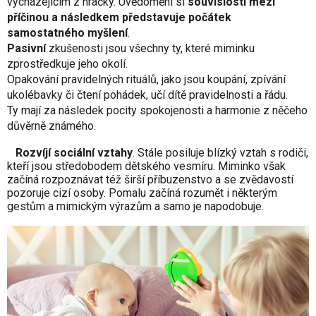
vycházejícím z hračky. Uvědomění si
souvislosti mezi
příčinou a následkem představuje počátek
samostatného myšlení
.
Pasivní
zkušenosti jsou všechny ty, které miminku
zprostředkuje jeho okolí.
Opakování pravidelných rituálů, jako jsou koupání, zpívání
ukolébavky či čtení pohádek, učí dítě pravidelnosti a řádu.
Ty mají za následek pocity spokojenosti a harmonie z něčeho
důvěrně známého.
Rozvíjí sociální vztahy
. Stále posiluje blízký vztah s rodiči,
kteří jsou středobodem dětského vesmíru. Miminko však
začíná rozpoznávat též širší příbuzenstvo a se zvědavostí
pozoruje cizí osoby. Pomalu začíná rozumět i některým
gestům a mimickým výrazům a samo je napodobuje.