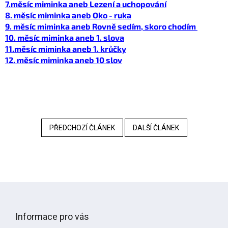
7.měsíc miminka aneb Lezení a uchopování
8.
měsíc miminka aneb Oko - ruka
9. měsíc miminka aneb Rovně sedím, skoro chodím
10. měsíc miminka aneb 1. slova
11.měsíc miminka aneb 1. krůčky
12. měsíc miminka aneb 10 slov
PŘEDCHOZÍ ČLÁNEK
DALŠÍ ČLÁNEK
Z
á
p
Informace pro vás
a