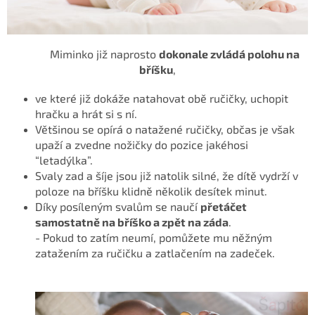
Miminko již naprosto
dokonale zvládá polohu na
bříšku
,
ve které již dokáže natahovat obě ručičky, uchopit
hračku a hrát si s ní.
Většinou se opírá o natažené ručičky, občas je však
upaží a zvedne nožičky do pozice jakéhosi
“letadýlka”.
Svaly zad a šíje jsou již natolik silné, že dítě vydrží v
poloze na bříšku klidně několik desítek minut.
Díky posíleným svalům se naučí
přetáčet
samostatně na bříško a zpět na záda
.
- Pokud to zatím neumí, pomůžete mu něžným
zatažením za ručičku a zatlačením na zadeček.