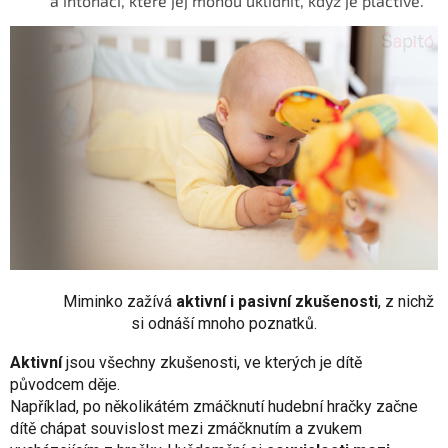
a intonací, které jej mohou uklidnit, když je plačtivé.
Miminko zažívá
aktivní i pasivní zkušenosti
, z nichž
si odnáší mnoho poznatků.
Aktivní
jsou všechny zkušenosti, ve kterých je dítě
původcem děje.
Například, po několikátém zmáčknutí hudební hračky začne
dítě chápat souvislost mezi zmáčknutím a zvukem