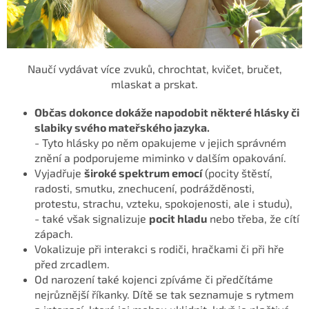
Naučí vydávat více zvuků, chrochtat, kvičet, bručet,
mlaskat a prskat.
Občas dokonce dokáže napodobit některé hlásky či
slabiky svého mateřského jazyka.
- Tyto hlásky po něm opakujeme v jejich správném
znění a podporujeme miminko v dalším opakování.
Vyjadřuje
široké spektrum emocí
(pocity štěstí,
radosti, smutku, znechucení,
podrážděnosti,
protestu, strachu, vzteku, spokojenosti, ale i studu),
- také však signalizuje
pocit hladu
nebo třeba, že cítí
zápach.
Vokalizuje při interakci s rodiči, hračkami či při hře
před zrcadlem.
Od narození také kojenci zpíváme či předčítáme
nejrůznější říkanky. Dítě se tak seznamuje s rytmem