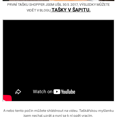
PRVNÍ TAŠKU SHOPPER JSEM UŠIL 30.5. 2017, VÝSLEDKY MŮŽETE
TAŠKY V ŠAPITU.
VIDĚT V BLOGU
A nebo tento počin můžete shlédnout na videu. Taškářskou myšlenku
jsem nechal uzrát a nyní se k ní opět vracím.