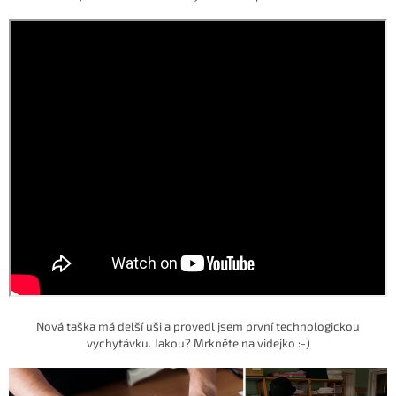
Nová taška má delší uši a provedl jsem první technologickou
vychytávku. Jakou? Mrkněte na videjko :-)