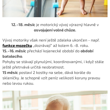
12.
–
18. měsíc
je motorický vývoj výrazný hlavně v
osvojujení volné chůze.
Vývoj motoriky však není ještě zdaleka
ukončen - např.
funkce mozečku
„dozrávají“ až kolem 6.
–
8. roku.
15.
–
16. měsíc
přechází kojenecké období do
období
batolecího
.
Pohyby se stávají plynulými, koordinovanými, i když stále
ještě
přetrvává určitá neobratnost.
15 měsíc
postaví 2
kostky na sebe, dává korále do
skleničky. Je schopné vzít peníz velikosti koruny
pravou
nebo levou rukou.