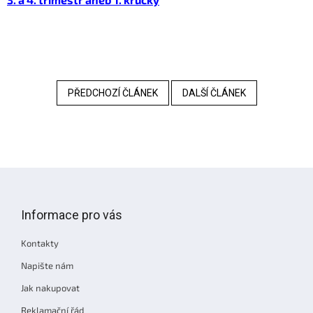
PŘEDCHOZÍ ČLÁNEK
DALŠÍ ČLÁNEK
Z
á
p
Informace pro vás
a
t
Kontakty
í
Napište nám
Jak nakupovat
Reklamační řád