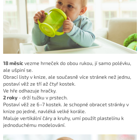
18 měsíc
vezme hrneček do obou rukou, jí samo
polévku,
ale ušpiní se.
Obrací listy v knize, ale současně více stránek než jednu,
postaví věž ze tří až čtyř kostek.
Ve hře odhazuje hračky.
2 roky
- drží tužku v prstech.
Postaví věž ze 6
–
7 kostek. Je schopné obracet stránky v
knize po
jedné, navléká velké korále.
Maluje vertikální čáry a kruhy, umí použít plastelínu
k
jednoduchému modelování.