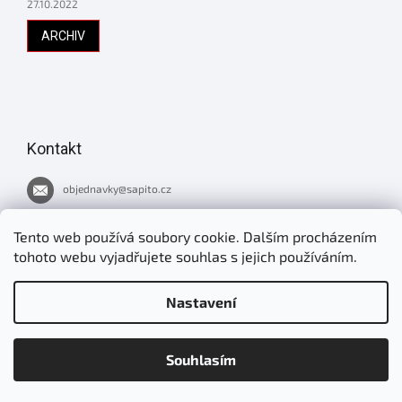
27.10.2022
ARCHIV
Kontakt
objednavky
@
sapito.cz
737 051 445
Tento web používá soubory cookie. Dalším procházením
tohoto webu vyjadřujete souhlas s jejich používáním.
Novinky v Šapitu
Nastavení
jirimrnavek
Souhlasím