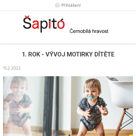
Přejít
Přihlášení
na
obsah
1. ROK - VÝVOJ MOTIRKY DÍTĚTE
15.2.2022