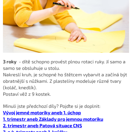
3 roky
- dítě schopno provést plnou rotaci ruky. Jí samo a
samo se obsluhuje u stolu.
Nakreslí kruh, je schopné ho štětcem vybarvit a začíná
být
obratnější s nůžkami. Z plastelíny modeluje různé tvary
(koláč, knedlík).
Postaví věž z 9 kostek.
Minuli jste předchozí díly?
Pojďte si je doplnit:
Vývoj jemné motoriky aneb 1. úchop
1. trimestr aneb Základy pro jemnou motoriku
2. trimestr aneb Patová situace CNS
3. a 4. trimestr aneb 1. krůčky