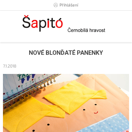
Přejít
Přihlášení
na
obsah
NOVÉ BLONĎATÉ PANENKY
7.1.2018