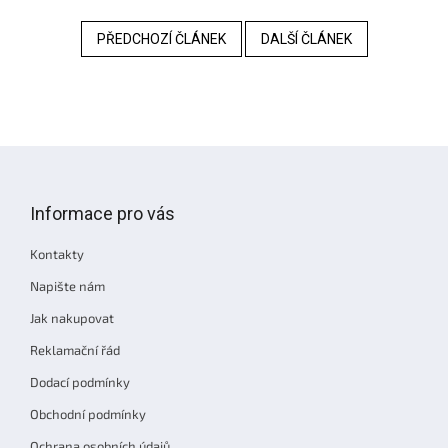
PŘEDCHOZÍ ČLÁNEK
DALŠÍ ČLÁNEK
Z
á
p
Informace pro vás
a
t
Kontakty
í
Napište nám
Jak nakupovat
Reklamační řád
Dodací podmínky
Obchodní podmínky
Ochrana osobních údajů