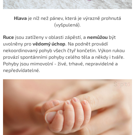
Hlava
je níž než pánev, která je výrazně prohnutá
(vyšpulená).
Ruce
jsou zatíženy v oblasti zápěstí, a
nemůžou
být
uvolněny pro
vědomý úchop
. N
a podnět provádí
nekoordinovaný pohyb všech čtyř končetin. Výkon rukou
provází spontánními pohyby celého těla a někdy i tváře.
Pohyby jsou mimovolní - živé, trhavé, nepravidelné a
nepředvídatelné.