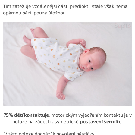
Tím zatěžuje vzdálenější části předloktí, stále však
nemá
opěrnou bázi, pouze úložnou.
75%
dětí kontaktuje
, motorickým vyjádřením kontaktu je v
poloze na zádech
asymetrické
postavení šermíře
.
V této poloze dochází k povolení pěstičky.