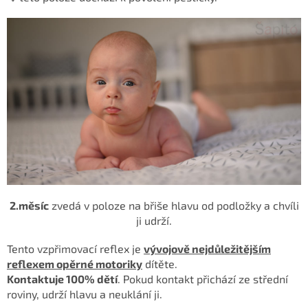
2.měsíc
zvedá v poloze na břiše hlavu od podložky a chvíli
ji
udrží.
Tento vzpřimovací reflex je
vývojově nejdůležitějším
reflexem opěrné motoriky
dítěte.
Kontaktuje 100% dětí
. Pokud kontakt přichází ze
střední
roviny, udrží hlavu a neuklání ji.