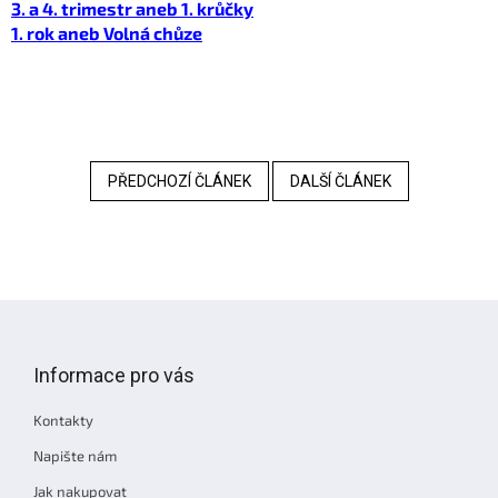
3. a 4. trimestr aneb 1. krůčky
1. rok aneb Volná chůze
PŘEDCHOZÍ ČLÁNEK
DALŠÍ ČLÁNEK
Z
á
p
Informace pro vás
a
t
Kontakty
í
Napište nám
Jak nakupovat