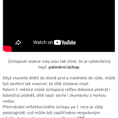
Úchopové reakce ruky jsou tak silné, že je
vybavitelný
např.
palmární úchop
.
Když vsunete dítěti do dlaně prst
a zvednete do výše, může
být sevření tak masivní, že dítě
zůstane viset.
Kolem 1. měsíce může
úchopový reflex dokonce překrýt i
bolestivý podnět, dítě např. sevře i
zkumavku s horkou
vodou.
Přetrvávání reflektorického úchopu po
1. roce je vždy
patologické, což může být zapříčiněno nesprávným