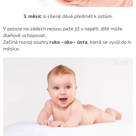
3. měsíc
si cíleně dává předmět k ústům.
V poloze na zádech nejsou paže již v napětí, dítě může
dlaňově uchopovat.
Začíná rozvoj souhry
ruka – oko – ústa
, která se vyvíjí do 4.
měsíce.