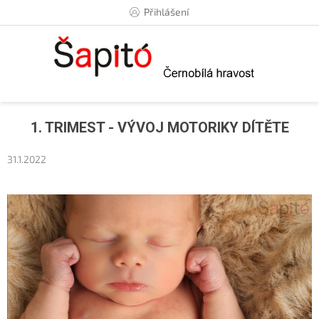
Přejít
Přihlášení
na
obsah
1. TRIMEST - VÝVOJ MOTORIKY DÍTĚTE
31.1.2022