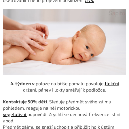
ošetřováním nebo projevem poškození
CNS.
4. týdnen v
poloze na břiše pomalu povoluje
flekční
držení,
pánev i lokty směřují k podložce.
K
ontaktuje 50% dětí
. S
leduje předmět svého zájmu
pohledem, reaguje na něj motorickou
vegetativní
odpovědí. Zrychlí se dechová frekvence, sliní,
apod.
Předmět zájmu se snaží
uchopit a přiblížit ho k ústům