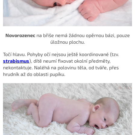
Novorozenec
na břiše nemá žádnou opěrnou bázi, pouze
úložnou plochu.
Točí hlavu. Pohyby očí nejsou ještě koordinované (tzv.
strabismus
), dítě
neumí fixovat okolní předměty,
nekontaktuje. Naléhá na polovinu těla, od tváře, přes
hrudník až do oblasti pupíku.