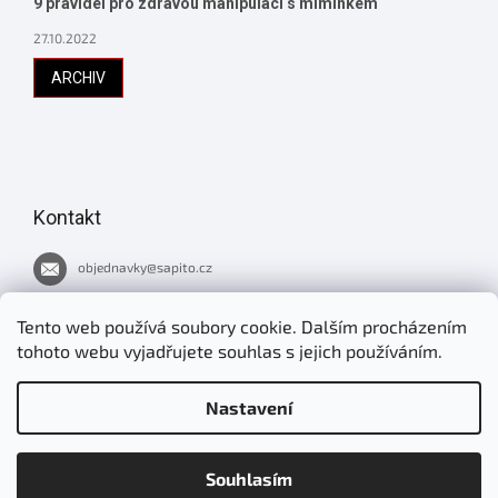
9 pravidel pro zdravou manipulaci s miminkem
27.10.2022
ARCHIV
Kontakt
objednavky
@
sapito.cz
737 051 445
Tento web používá soubory cookie. Dalším procházením
tohoto webu vyjadřujete souhlas s jejich používáním.
Novinky v Šapitu
Nastavení
jirimrnavek
Souhlasím