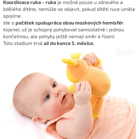
Koordinace ruka – ruka
je možná
pouze u zdravého a
bdělého dítěte, nemůže se objevit, pokud dítěti ruce uměle
spojíme.
Jde o
počátek spolupráce obou mozkových hemisfér
.
ojenec už je schopný pohybovat samostatně i jednou
K
končetinou,
ale pohyby ještě
nemají směr a řízení.
Toto stadium trvá
až do konce 5. měsíce.