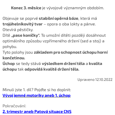
Konec 3. měsíce
je vývojově významným obdobím.
Objevuje se poprvé
stabilní opěrná báze
, která má
trojúhelníkovitý tvar
– opora o oba lokty a pánve.
Otevírá pěstičky.
Dítě
„pase koníčky“.
To umožní dítěti
později dosáhnout
optimálního způsobu vzpřímeného držení (sed a stoj) a
pohybu.
Tyto polohy jsou
základem pro schopnost úchopu horní
končetinou.
Úchop
se tedy stává
výsledkem držení těla
a
kvalita
úchopu
tak
odpovídá kvalitě
držení těla.
Upraveno 12.10.2022
Minuli jste 1. díl?
Pojďte si ho doplnit:
Vývoj jemné motoriky aneb 1. úchop
Pokračování:
2. trimestr aneb Patová situace CNS