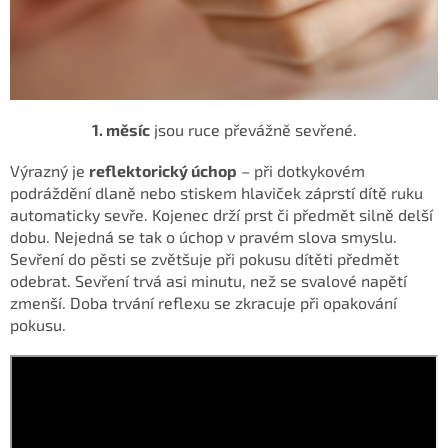
1. měsíc
jsou ruce převážně sevřené.
Výrazný
je
reflektorický úchop
– při dotkykovém
podráždění dlaně nebo stiskem hlaviček
záprstí dítě ruku
automaticky sevře.
Kojenec drží prst či předmět silně delší
dobu. Nejedná se tak o úchop v pravém slova smyslu.
Sevření do pěsti se zvětšuje při pokusu dítěti předmět
odebrat. Sevření trvá asi minutu, než se svalové napětí
zmenší. Doba trvání
reflexu se zkracuje při opakování
pokusu.