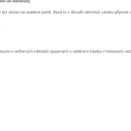
alík Do balíkovny
 být uložen na spádové poště. Bývá to z důvodů odmítnutí zásilku příjmout 
A
souhrn veškerých nákladů spojených s výběrem částky v hotovosti, neb