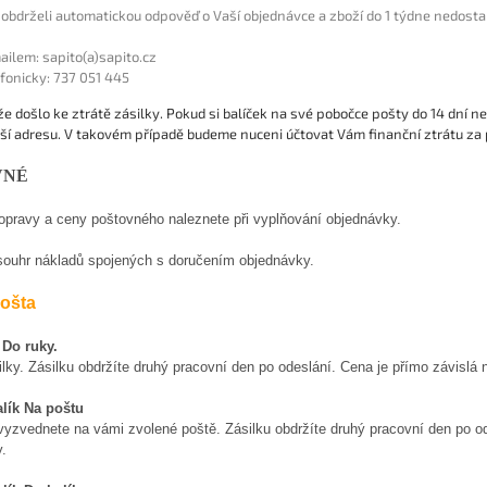
 obdrželi automatickou odpověď o Vaší objednávce a zboží do 1 týdne nedosta
ailem: sapito(a)sapito.cz
efonicky: 737 051 445
že došlo ke ztrátě zásilky. Pokud si balíček na své pobočce pošty do 14 dní 
ší adresu. V takovém případě budeme nuceni účtovat Vám finanční ztrátu za
VNÉ
pravy a ceny poštovného naleznete při vyplňování objednávky.
ouhr nákladů spojených s doručením objednávky.
ošta
 Do ruky.
lky. Zásilku obdržíte druhý pracovní den po odeslání. Cena je přímo závislá n
alík Na poštu
 vyzvednete na vámi zvolené poště.
Zásilku obdržíte druhý pracovní den po o
.