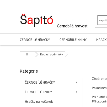
Přejít
na
obsah
ČERNOBÍLÉ HRAČKY
ČERNOBÍLÉ KNIHY
HRAČK
Domů
Dodací podmínky
P
Kategorie
Přeskočit
o
kategorie
s
Zboží expe
t
ČERNOBÍLÉ HRAČKY
r
Pokud není
ČERNOBÍLÉ KNIHY
a
Při platbě 
n
Hračky na kočárek
Při osobní
n