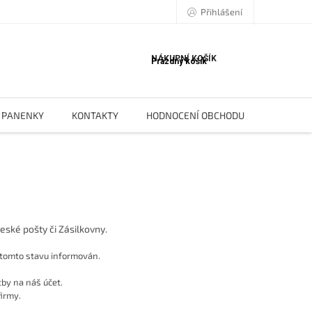
Přihlášení
NÁKUPNÍ KOŠÍK
Prázdný košík
PANENKY
KONTAKTY
HODNOCENÍ OBCHODU
BLOG
České pošty či Zásilkovny.
o tomto stavu informován.
tby na náš účet.
firmy.