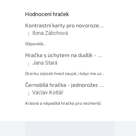
Hodnocení hraček
Kontrastní karty pro novorozence - Kontrasty
Ilona Zálichová
|
Hodnocení produktu je 5 z 5 hvězdiček.
Odpovídá...
Hračka s úchytem na dudlík - Zajíček růžový
Jana Stará
|
Hodnocení produktu je 5 z 5 hvězdiček.
Dcerku zajicek hned zaujal, i kdyz ma uz...
Černobílá hračka - jednorožec růžový
Václav Kotlář
|
Hodnocení produktu je 5 z 5 hvězdiček.
Krásná a nápaditá hračka pro nejmenší.
Z
á