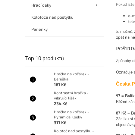
í
Pokud jste
Hrací deky
p
a
e-m
Kolotoče nad postýlku
n
tel
e
Panenky
Je možné, 
l
zpět na na
POŠTO
Top 10 produktů
Způsoby do
Označuje s
Hračka na kočárek -
Beruška
Česká P
167 Kč
Kontrastní hračka -
97 = Balík
vibrující lišák
Běžné zási
234 Kč
Hračka na kočárek -
87 Kč = B
Pyramida Kooky
Zásilku
si
317 Kč
objednávky
Kolotoč nad postýlku -