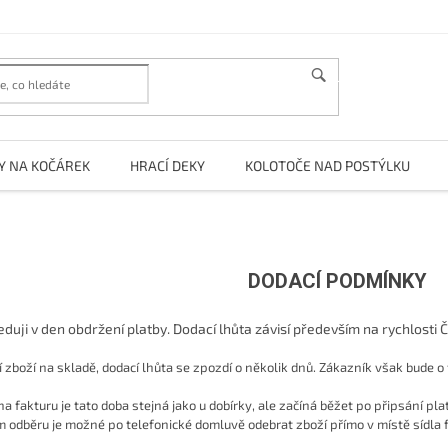
HLEDAT
Y NA KOČÁREK
HRACÍ DEKY
KOLOTOČE NAD POSTÝLKU
DODACÍ PODMÍNKY
duji v den obdržení platby. Dodací lhůta závisí především na rychlosti 
 zboží na skladě, dodací lhůta se zpozdí o několik dnů. Zákazník však bude 
na fakturu je tato doba stejná jako u dobírky, ale začíná běžet po připsání pla
m odběru je možné po telefonické domluvě odebrat zboží přímo v místě sídla 