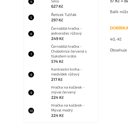
Sovy
57 Kč = B
627 Kč
Balík může
Řetízek Tučňák
297 Kč
DOBÍRK
Černobílá hračka -
jednorožec růžový
249 Kč
40,-Kč
Černobílá hračka -
Obsahuje 
Chobotnice červená s
tlukotem srdce
574 Kč
Kontrastní kniha -
medvídek růžový
217 Kč
Hračka na kočárek -
mýval červený
224 Kč
Hračka na kočárek -
Mýval modrý
224 Kč