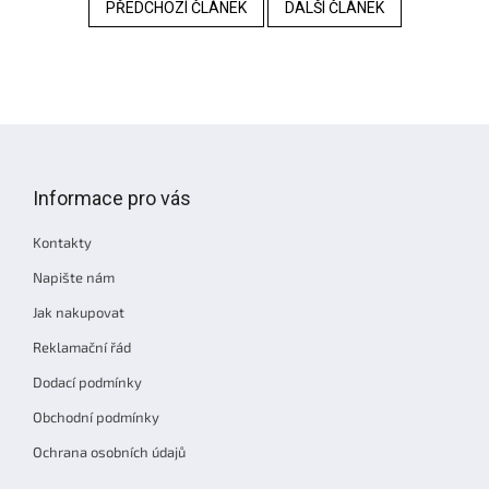
PŘEDCHOZÍ ČLÁNEK
DALŠÍ ČLÁNEK
Z
á
p
Informace pro vás
a
t
Kontakty
í
Napište nám
Jak nakupovat
Reklamační řád
Dodací podmínky
Obchodní podmínky
Ochrana osobních údajů