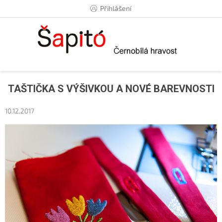
Přejít
Přihlášení
na
obsah
TAŠTIČKA S VÝŠIVKOU A NOVÉ BAREVNOSTI
10.12.2017