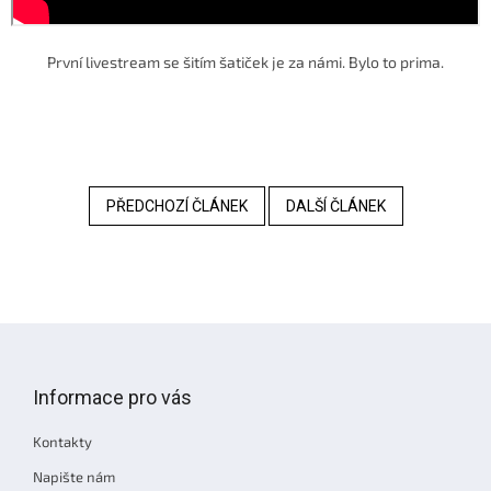
První livestream se šitím šatiček je za námi. Bylo to prima.
PŘEDCHOZÍ ČLÁNEK
DALŠÍ ČLÁNEK
Z
á
p
Informace pro vás
a
t
Kontakty
í
Napište nám