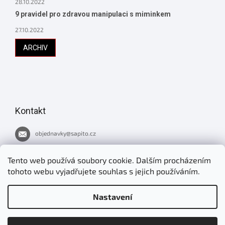
28.10.2022
9 pravidel pro zdravou manipulaci s miminkem
27.10.2022
ARCHIV
Kontakt
objednavky
@
sapito.cz
737 051 445
Tento web používá soubory cookie. Dalším procházením
tohoto webu vyjadřujete souhlas s jejich používáním.
Novinky v Šapitu
Nastavení
jirimrnavek