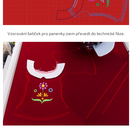
Vzorování šatiček pro panenky jsem převedl do technické fáze.