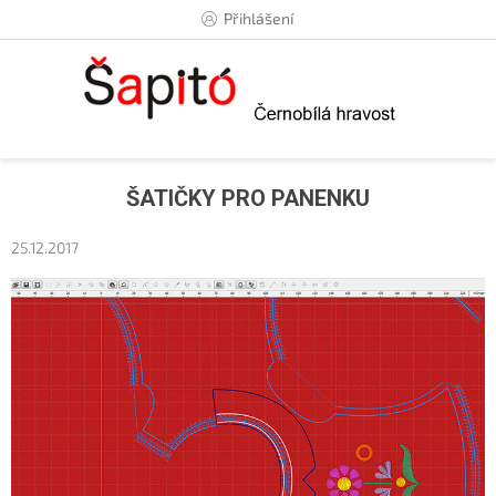
Přejít
Přihlášení
na
obsah
ŠATIČKY PRO PANENKU
25.12.2017