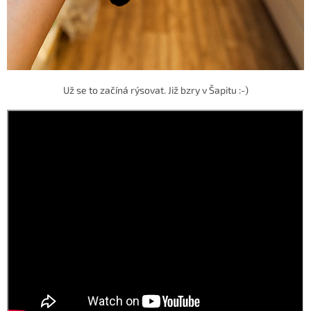
Už se to začíná rýsovat. Již bzry v Šapitu :-)