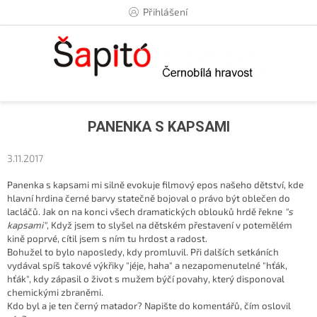
Přejít
Přihlášení
na
obsah
PANENKA S KAPSAMI
3.11.2017
Panenka s kapsami mi silně evokuje filmový epos našeho dětství, kde
hlavní hrdina černé barvy statečně bojoval o právo být oblečen do
lacláčů. Jak on na konci všech dramatických oblouků hrdě řekne
"s
kapsami"
, Když jsem to slyšel na dětském přestavení v potemělém
kině poprvé, cítil jsem s ním tu hrdost a radost.
Bohužel to bylo naposledy, kdy promluvil. Při dalších setkáních
vydával spíš takové výkřiky "jéje, haha" a nezapomenutelné "hťák,
hťák", kdy zápasil o život s mužem býčí povahy, který disponoval
chemickými zbraněmi.
Kdo byl a je ten černý matador? Napište do komentářů, čím oslovil