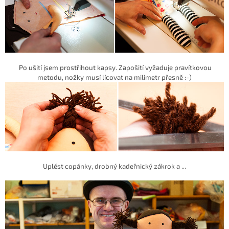
Po ušití jsem prostřihout kapsy. Zapošití vyžaduje pravítkovou
metodu, nožky musí lícovat na milimetr přesně :-)
Uplést copánky, drobný kadeřnický zákrok a ...