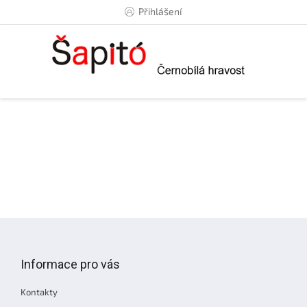
Přejít
Přihlášení
na
obsah
Z
á
p
Informace pro vás
a
t
Kontakty
í