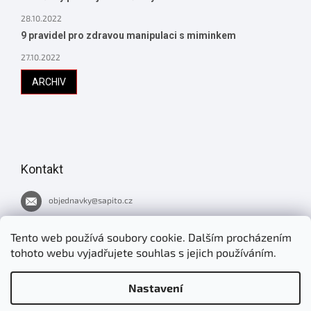
28.10.2022
9 pravidel pro zdravou manipulaci s miminkem
27.10.2022
ARCHIV
Kontakt
objednavky
@
sapito.cz
737 051 445
Tento web používá soubory cookie. Dalším procházením
tohoto webu vyjadřujete souhlas s jejich používáním.
Novinky v Šapitu
Nastavení
jirimrnavek