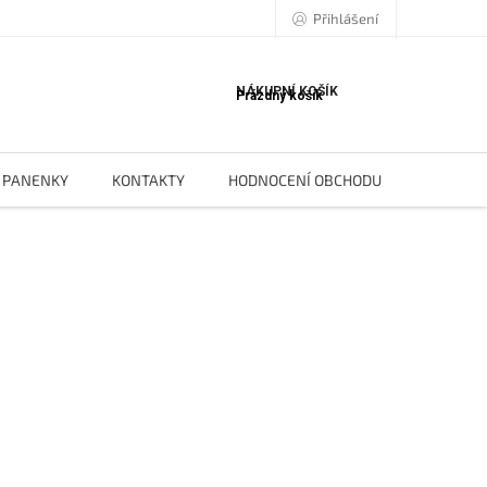
Přihlášení
NÁKUPNÍ KOŠÍK
Prázdný košík
PANENKY
KONTAKTY
HODNOCENÍ OBCHODU
BLOG