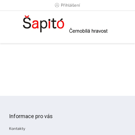
Přejít
Přihlášení
na
obsah
Z
á
p
Informace pro vás
a
t
Kontakty
í