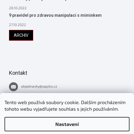
28.10.2022
9 pravidel pro zdravou manipulaci s miminkem
27.10.2022
ARCHIV
Kontakt
objednavky
@
sapito.cz
737 051 445
Tento web používá soubory cookie. Dalším procházením
tohoto webu vyjadřujete souhlas s jejich používáním.
Novinky v Šapitu
Nastavení
jirimrnavek