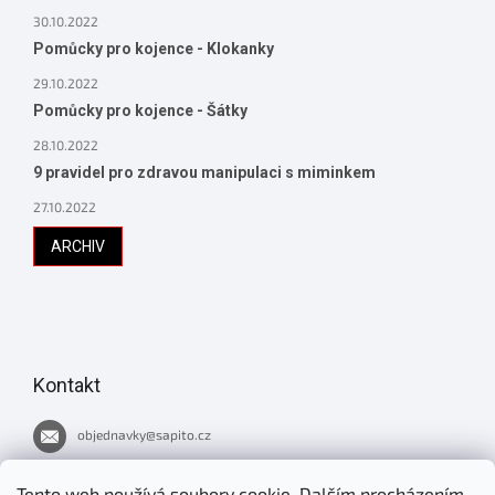
30.10.2022
Pomůcky pro kojence - Klokanky
29.10.2022
Pomůcky pro kojence - Šátky
28.10.2022
9 pravidel pro zdravou manipulaci s miminkem
27.10.2022
ARCHIV
Kontakt
objednavky
@
sapito.cz
737 051 445
Tento web používá soubory cookie. Dalším procházením