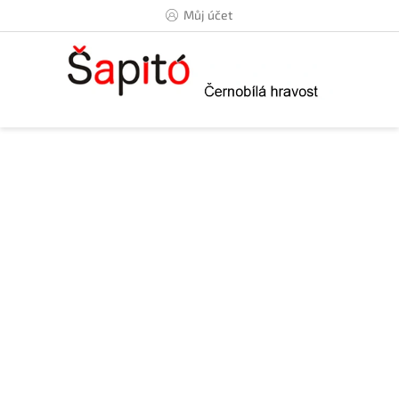
Přejít
Můj účet
na
obsah