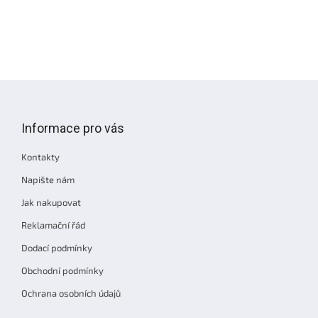
Z
á
p
Informace pro vás
a
t
Kontakty
í
Napište nám
Jak nakupovat
Reklamační řád
Dodací podmínky
Obchodní podmínky
Ochrana osobních údajů