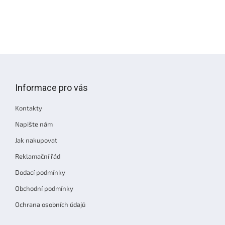
Z
á
p
Informace pro vás
a
t
Kontakty
í
Napište nám
Jak nakupovat
Reklamační řád
Dodací podmínky
Obchodní podmínky
Ochrana osobních údajů