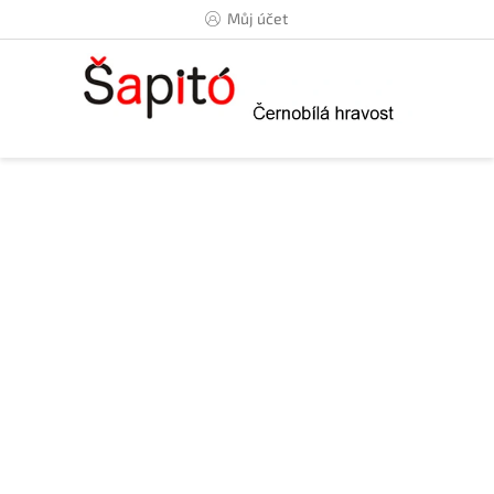
Přejít
Můj účet
na
obsah